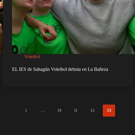
Voleibol
EL IES de Sahagún Voleibol debuta en La Bañeza
1
…
10
11
12
13