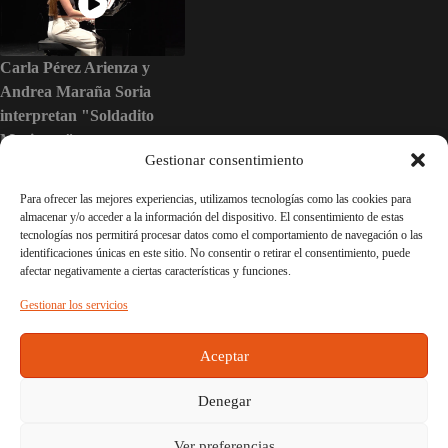
Carla Pérez Arienza y
Andrea Maraña Soria
interpretan "Soldadito
Marinero"
Gestionar consentimiento
Para ofrecer las mejores experiencias, utilizamos tecnologías como las cookies para
almacenar y/o acceder a la información del dispositivo. El consentimiento de estas
tecnologías nos permitirá procesar datos como el comportamiento de navegación o las
identificaciones únicas en este sitio. No consentir o retirar el consentimiento, puede
ANTERIOR
SIGUIENTE
afectar negativamente a ciertas características y funciones.
Gestionar los servicios
Todas las imágenes de esta web están protegidas por derechos
de autor. Su contenido no puede ser copiado para fines
Aceptar
comerciales o de otro tipo, ni puede ser mostrado, incluso en
una versión modificada, en otros sitios web.
Denegar
Ver preferencias